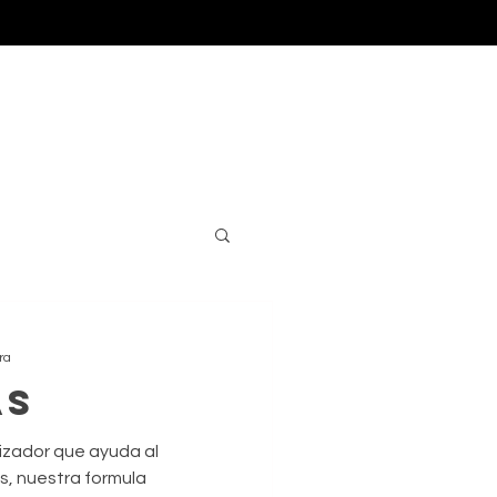
TIENDA
ra
as
izador que ayuda al
s, nuestra formula