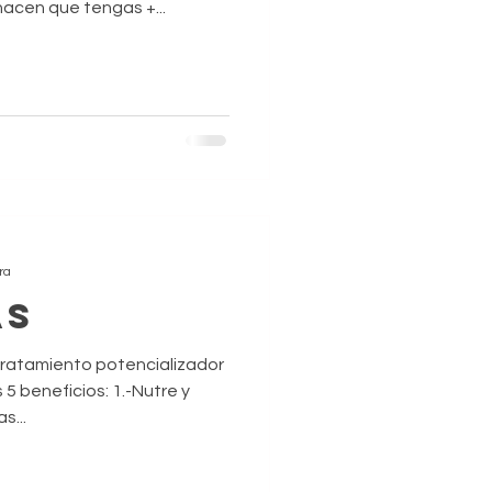
hacen que tengas +...
ra
AS
tratamiento potencializador
5 beneficios: 1.-Nutre y
s...