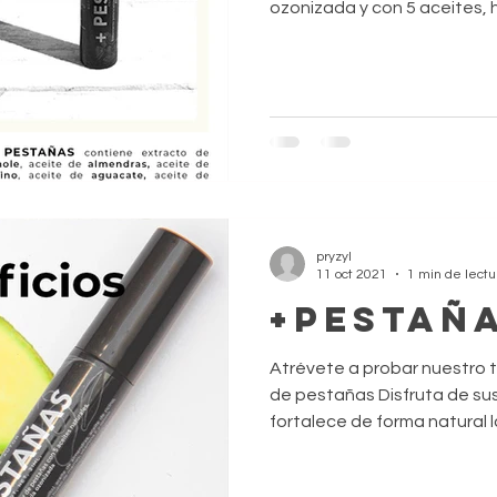
ozonizada y con 5 aceites, 
pryzyl
11 oct 2021
1 min de lectu
+PESTAÑ
Atrévete a probar nuestro 
de pestañas Disfruta de sus 
fortalece de forma natural la